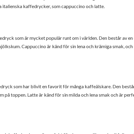
italienska kaffedrycker, som cappuccino och latte.
ffedryck som är mycket populär runt om i världen. Den består av 
ölkskum. Cappuccino är känd för sin lena och krämiga smak, och de
fedryck som har blivit en favorit för många kaffeälskare. Den bes
m på toppen. Latte är känd för sin milda och lena smak och är per