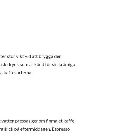
tter stor vikt vid att brygga den
tisk dryck som är känd för sin krämiga
ka kaffesorterna.
t vatten pressas genom finmalet kaffe
nergikick på eftermiddagen. Espresso