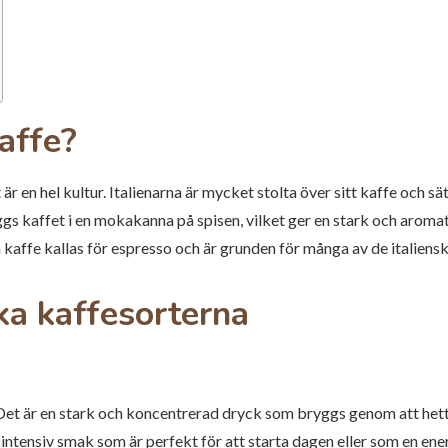
kaffe?
 är en hel kultur. Italienarna är mycket stolta över sitt kaffe och sä
ggs kaffet i en mokakanna på spisen, vilket ger en stark och aroma
kaffe kallas för espresso och är grunden för många av de italiens
ka kaffesorterna
. Det är en stark och koncentrerad dryck som bryggs genom att het
h intensiv smak som är perfekt för att starta dagen eller som en e