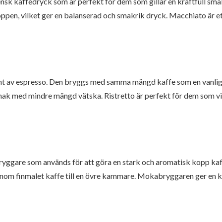
iensk kaffedryck som är perfekt för dem som gillar en kraftfull sm
ppen, vilket ger en balanserad och smakrik dryck. Macchiato är et
ant av espresso. Den bryggs med samma mängd kaffe som en vanlig
 smak med mindre mängd vätska. Ristretto är perfekt för dem som vi
ebryggare som används för att göra en stark och aromatisk kopp k
enom finmalet kaffe till en övre kammare. Mokabryggaren ger en k