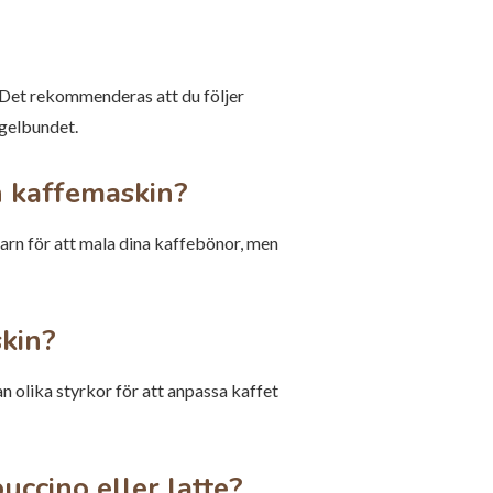
 Det rekommenderas att du följer
egelbundet.
h kaffemaskin?
rn för att mala dina kaffebönor, men
skin?
n olika styrkor för att anpassa kaffet
ccino eller latte?