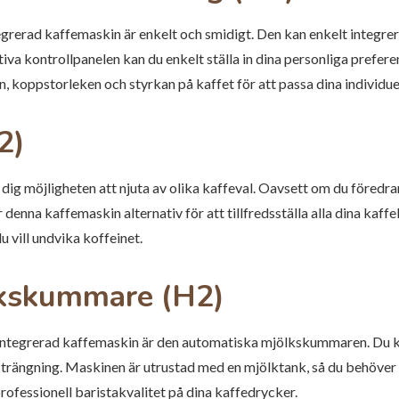
grerad kaffemaskin är enkelt och smidigt. Den kan enkelt integrera
iva kontrollpanelen kan du enkelt ställa in dina personliga preferen
 koppstorleken och styrkan på kaffet för att passa dina individu
2)
ig möjligheten att njuta av olika kaffeval. Oavsett om du föredrar
 denna kaffemaskin alternativ för att tillfredsställa alla dina kaff
du vill undvika koffeinet.
kskummare (H2)
 integrerad kaffemaskin är den automatiska mjölkskummaren. Du 
nsträngning. Maskinen är utrustad med en mjölktank, så du behöver
rofessionell baristakvalitet på dina kaffedrycker.