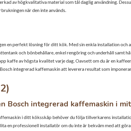
lverkad av högkvalitativa material som tål daglig användning. Dessu
rbrukningen när den inte används.
n en perfekt lösning för ditt kök. Med sin enkla installation och an
entank och bönbehållare, enkel rengöring och underhåll samt håll
kopp kaffe av högsta kvalitet varje dag. Oavsett om du är en kaffeen
 Bosch integrerad kaffemaskin att leverera resultat som imponerar
H2)
 en Bosch integrerad kaffemaskin i mi
affemaskin i ditt köksskåp behöver du följa tillverkarens installat
lita en professionell installatör om du inte är bekväm med att göra 