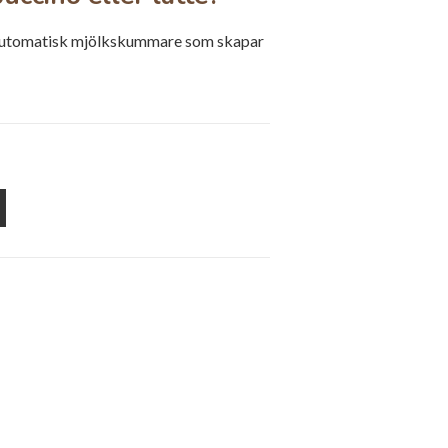
n automatisk mjölkskummare som skapar
UPON
AIL