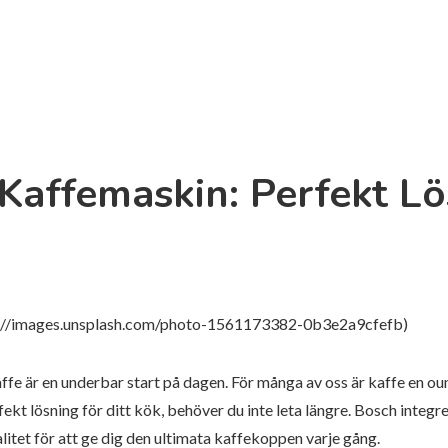
Kaffemaskin: Perfekt Lö
ps://images.unsplash.com/photo-1561173382-0b3e2a9cfefb)
affe är en underbar start på dagen. För många av oss är kaffe en o
rfekt lösning för ditt kök, behöver du inte leta längre. Bosch int
itet för att ge dig den ultimata kaffekoppen varje gång.