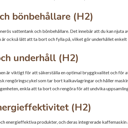
och bönbehållare (H2)
nerös vattentank och bönbehållare. Det innebär att du kan njuta 
 är också lätt att ta bort och fylla på, vilket gör underhållet enke
och underhåll (H2)
n är viktigt för att säkerställa en optimal bryggkvalitet och för 
sk rengöringscykel som tar bort kalkavlagringar och håller maski
genheten, enkla att ta bort och rengöra för att undvika uppsamling
ergieffektivitet (H2)
a och energieffektiva produkter, och deras integrerade kaffemaskin