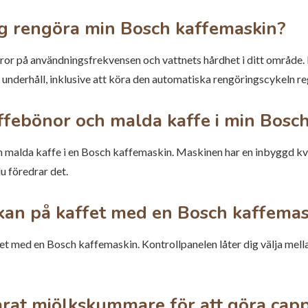
ag rengöra min Bosch kaffemaskin?
or på användningsfrekvensen och vattnets hårdhet i ditt område.
ch underhåll, inklusive att köra den automatiska rengöringscykeln r
ffebönor och malda kaffe i min Bosc
 malda kaffe i en Bosch kaffemaskin. Maskinen har en inbyggd kva
 föredrar det.
yrkan på kaffet med en Bosch kaffema
fet med en Bosch kaffemaskin. Kontrollpanelen låter dig välja mella
arat mjölkskummare för att göra cappu