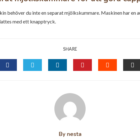
skin behöver du inte en separat mjölkskummare. Maskinen har e
lattes med ett knapptryck.
SHARE
FACEBOOK
TWITTER
LINKEDIN
PINTEREST
STUMBLE
EM
By nesta