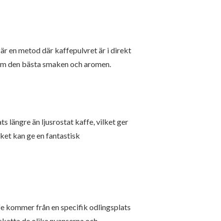
är en metod där kaffepulvret är i direkt
 fram den bästa smaken och aromen.
 längre än ljusrostat kaffe, vilket ger
lket kan ge en fantastisk
ffe kommer från en specifik odlingsplats
pskatta de olika nyanserna och