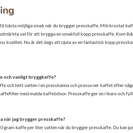
ing
t få bästa möjliga smak när du brygger presskaffe. Mörkrostat kaffe
 utmärkta val för att brygga en smakfull kopp presskaffe. Kom ihå
ess kvalitet. Nu är det dags att njuta av en fantastisk kopp presska
fe och vanligt bryggkaffe?
e och hett vatten i en presskanna och pressa ner kaffet efter någ
affefilter med malda kaffebönor. Presskaffe ger en rikare och fyl
a när jag brygger presskaffe?
 60 gram kaffe per liter vatten när du brygger presskaffe. Du kan j