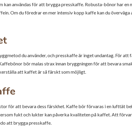
m kan användas för att brygga presskaffe. Robusta-bönor har en me
ffein. Om du föredrar en mer intensiv kopp kaffe kan du överväga
et
ryggmetod du använder, och presskaffe är inget undantag. För att f
 Kaffebönor bör malas strax innan bryggningen för att bevara sma
kerställa att kaffet är så färskt som möjligt.
affe
tor för att bevara dess färskhet. Kaffe bör förvaras i en lufttät be
ersom fukt och lukter kan påverka kvaliteten på kaffet. Att förvara k
edo att brygga presskaffe.