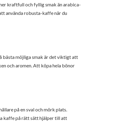
r kraftfull och fyllig smak än arabica-
 att använda robusta-kaffe när du
å bästa möjliga smak är det viktigt att
ken och aromen. Att köpa hela bönor
hållare på en sval och mörk plats.
affe på rätt sätt hjälper till att