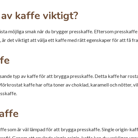
 av kaffe viktigt?
bästa möjliga smak när du brygger presskaffe. Eftersom presskaffe 
 är det viktigt att välja ett kaffe med rätt egenskaper för att få
fe
nde typ av kaffe för att brygga presskaffe. Detta kaffe har rostats
örkrostat kaffe har ofta toner av choklad, karamell och nötter, vi
sskaffe.
affe
affe som är väl lämpad för att brygga presskaffe. Single origin-ka
kprofil. Genom att använda single origin-kaffe kan du verkligen up