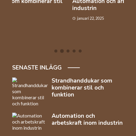
l
Automation och arbetskraft inom
Så v
industrin
kaf
januari 22, 2025
dec
SENASTE INLÄGG
Strandhanddukar som
kombinerar stil och
funktion
Automation och
arbetskraft inom industrin