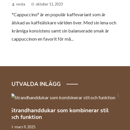
nesta
oktober 11, 2023
*Cappuccino* är en populär kaffevariant som är
älskad av kaffeälskare världen över. Med sin lena och
krämiga konsistens samt sin balanserade smak är
cappuccinon en favorit för må...
UTVALDA INLÄGG
l
Automation och arbetskraft inom
Så v
industrin
kaf
januari 22, 2025
dec