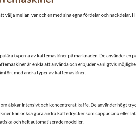
tt välja mellan, var och en med sina egna fördelar och nackdelar. H
opulära typerna av kaffemaskiner på marknaden. De använder en pa
kaffemaskiner är enkla att använda och erbjuder vanligtvis möjligh
jämfört med andra typer av kaffemaskiner.
m älskar intensivt och koncentrerat kaffe. De använder högt tryc
kiner kan också göra andra kaffedrycker som cappuccino eller la
matiska och helt automatiserade modeller.