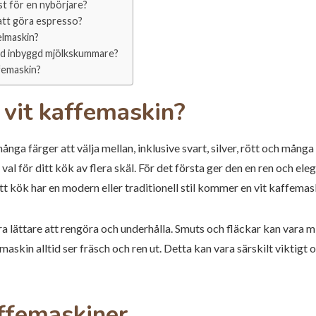
st för en nybörjare?
 att göra espresso?
elmaskin?
ed inbyggd mjölkskummare?
ffemaskin?
n vit kaffemaskin?
nga färger att välja mellan, inklusive svart, silver, rött och många 
val för ditt kök av flera skäl. För det första ger den en ren och e
 kök har en modern eller traditionell stil kommer en vit kaffemask
a lättare att rengöra och underhålla. Smuts och fläckar kan vara m
emaskin alltid ser fräsch och ren ut. Detta kan vara särskilt viktig
affemaskiner