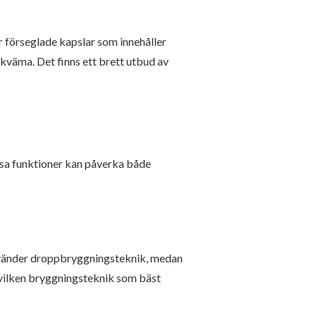
 förseglade kapslar som innehåller
kväma. Det finns ett brett utbud av
essa funktioner kan påverka både
använder droppbryggningsteknik, medan
h vilken bryggningsteknik som bäst