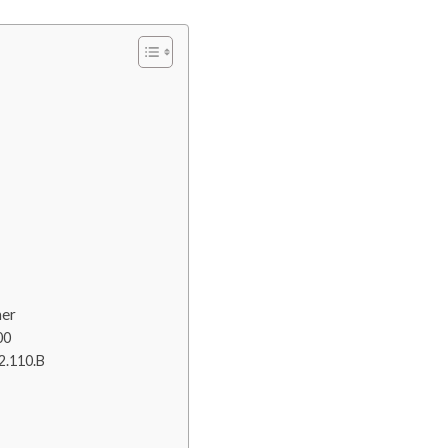
ner
00
2.110.B