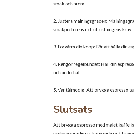
smak och arom.
2. Justera malningsgraden: Malningsgrad
smakpreferens och utrustningens krav.
3. Förvärm din kopp: För att hålla din e
4. Rengör regelbundet: Håll din espress
och underhåll.
5. Var tålmodig: Att brygga espresso ta
Slutsats
Att brygga espresso med malet kaffe kan
malningsgraden och använda rätt bryggt