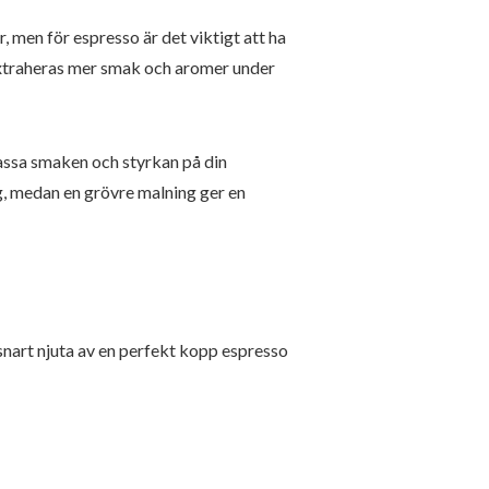
, men för espresso är det viktigt att ha
n extraheras mer smak och aromer under
assa smaken och styrkan på din
g, medan en grövre malning ger en
nart njuta av en perfekt kopp espresso