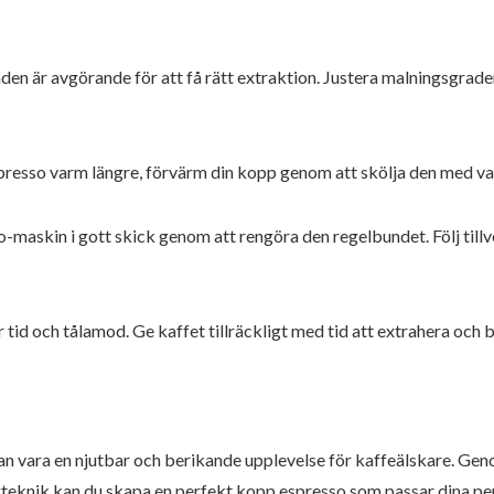
en är avgörande för att få rätt extraktion. Justera malningsgrade
spresso varm längre, förvärm din kopp genom att skölja den med var
o-maskin i gott skick genom att rengöra den regelbundet. Följ till
r tid och tålamod. Ge kaffet tillräckligt med tid att extrahera och
 vara en njutbar och berikande upplevelse för kaffeälskare. Genom 
eknik kan du skapa en perfekt kopp espresso som passar dina per