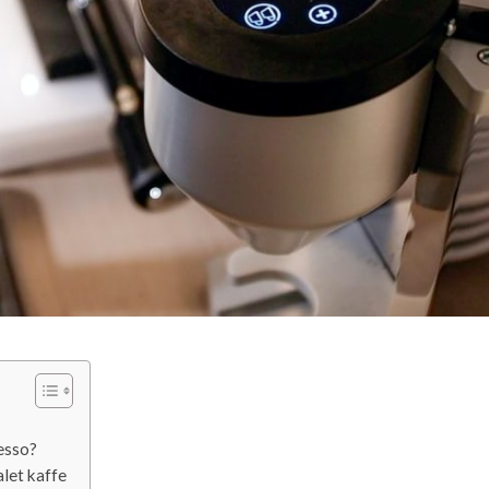
esso?
let kaffe