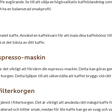
affe avgörande. Se till att välja en högkvalitativ kaffeblandning so
h ha en balanserad smakprofil.
let kaffe. Använd en kaffekvarn för att mala dina kaffebönor till e
ut det bästa av ditt kaffe.
espresso-maskin
är det viktigt att förvärm din espresso-maskin. Detta kan göras 
rkorgen. Detta hjälper till att säkerställa att kaffet bryggs vid rät
filterkorgen
ämnt i filterkorgen. Det är viktigt att använda rätt mängd kaffe fö
raherad och bitter smak, medan för lite kaffe kan ge en svag och v