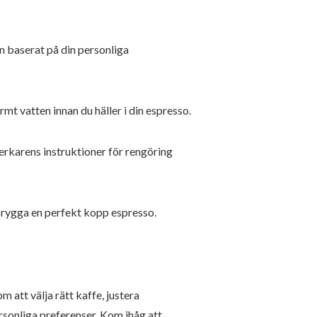
n baserat på din personliga
mt vatten innan du häller i din espresso.
verkarens instruktioner för rengöring
 brygga en perfekt kopp espresso.
att välja rätt kaffe, justera
sonliga preferenser. Kom ihåg att