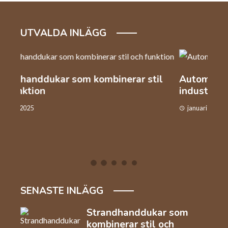
UTVALDA INLÄGG
l
Automation och arbetskraft inom
Så v
industrin
kaf
januari 22, 2025
dec
SENASTE INLÄGG
Strandhanddukar som
kombinerar stil och