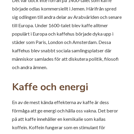
Det var dock inte förrän på 1400-talet som kaffe
började odlas kommersiellt i Jemen. Härifrån spred
sig odlingen till andra delar av Arabvärlden och senare
till Europa. Under 1600-talet blev kaffe alltmer
populärt i Europa och kaffehus började dyka upp i
städer som Paris, London och Amsterdam. Dessa
kaffehus blev snabbt sociala samlingsplatser där
människor samlades för att diskutera politik, filosofi
och andra ämnen.
Kaffe och energi
En av de mest kända effekterna av kaffe är dess
förmåga att ge energi och hålla oss vakna. Det beror
på att kaffe innehåller en kemikalie som kallas
koffein. Koffein fungerar som en stimulant för