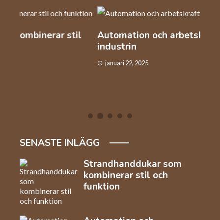
l
Automation och arbetskraft inom
Så v
industrin
kaf
januari 22, 2025
dec
SENASTE INLÄGG
Strandhanddukar som
kombinerar stil och
funktion