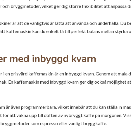
och bryggmetoder, vilket ger dig större flexibilitet att anpassa di
ner är att de vanligtvis är lätta att använda och underhålla. Du be
tt kaffemaskin kan du enkelt få till perfekt balans mellan styrka 
er med inbyggd kvarn
ter i en prisvärd kaffemaskin är en inbyggd kvarn. Genom att mala
mak. En kaffemaskin med inbyggd kvarn ger dig också möjlighet at
är även programmerbara, vilket innebär att du kan ställa in mask
 för att vakna upp till doften av nybryggt kaffe på morgonen. Viss
ka bryggmetoder som espresso eller vanligt bryggkaffe.