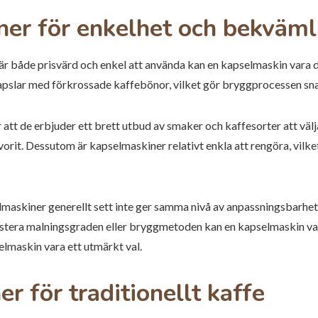
er för enkelhet och bekväml
r både prisvärd och enkel att använda kan en kapselmaskin vara de
pslar med förkrossade kaffebönor, vilket gör bryggprocessen sn
att de erbjuder ett brett utbud av smaker och kaffesorter att vä
vorit. Dessutom är kapselmaskiner relativt enkla att rengöra, vilket
selmaskiner generellt sett inte ger samma nivå av anpassningsbarh
 justera malningsgraden eller bryggmetoden kan en kapselmaskin v
lmaskin vara ett utmärkt val.
 för traditionellt kaffe