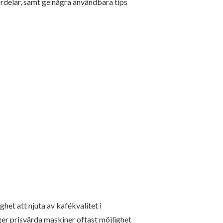
ördelar, samt ge några användbara tips
ghet att njuta av kafékvalitet i
ger prisvärda maskiner oftast möjlighet