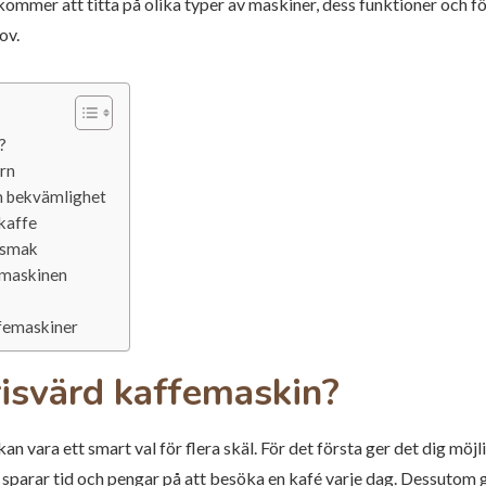
kommer att titta på olika typer av maskiner, dess funktioner och f
ov.
?
rn
h bekvämlighet
 kaffe
 smak
femaskinen
ffemaskiner
risvärd kaffemaskin?
an vara ett smart val för flera skäl. För det första ger det dig möjli
 sparar tid och pengar på att besöka en kafé varje dag. Dessutom 