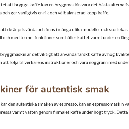
ättet att brygga kaffe kan en bryggmaskin vara det bästa alterna
a och ger vanligtvis en rik och välbalanserad kopp kaffe.
tt de är prisvärda och finns i många olika modeller och storlekar.
ll och med termosfunktioner som håller kaffet varmt under en längr
n bryggmaskin är det viktigt att använda färskt kaffe av hög kvali
att följa tillverkarens instruktioner och vara noggrann med under
iner för autentisk smak
skar den autentiska smaken av espresso, kan en espressomaskin va
ressa varmt vatten genom finmalet kaffe under högt tryck. Detta 