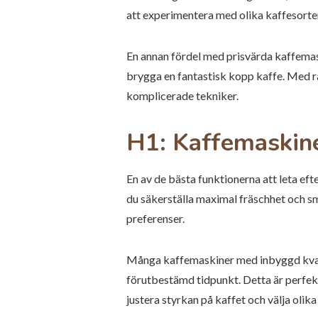
att experimentera med olika kaffesorter 
En annan fördel med prisvärda kaffemaski
brygga en fantastisk kopp kaffe. Med rä
komplicerade tekniker.
H1: Kaffemaskin
En av de bästa funktionerna att leta ef
du säkerställa maximal fräschhet och s
preferenser.
Många kaffemaskiner med inbyggd kvarn 
förutbestämd tidpunkt. Detta är perfekt
justera styrkan på kaffet och välja oli