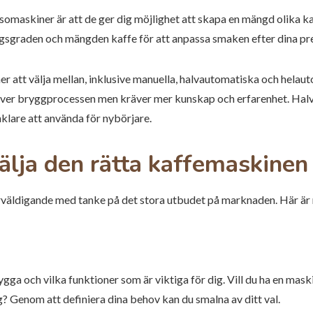
omaskiner är att de ger dig möjlighet att skapa en mängd olika ka
gsgraden och mängden kaffe för att anpassa smaken efter dina pre
er att välja mellan, inklusive manuella, halvautomatiska och hela
l över bryggprocessen men kräver mer kunskap och erfarenhet. Ha
klare att använda för nybörjare.
välja den rätta kaffemaskinen
erväldigande med tanke på det stora utbudet på marknaden. Här är
rygga och vilka funktioner som är viktiga för dig. Vill du ha en ma
g? Genom att definiera dina behov kan du smalna av ditt val.