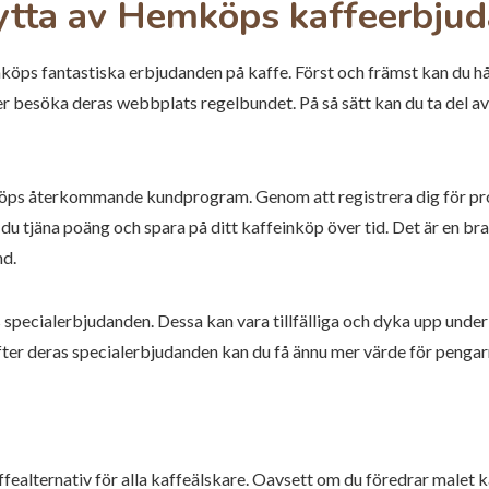
ytta av Hemköps kaffeerbju
emköps fantastiska erbjudanden på kaffe. Först och främst kan du h
er besöka deras webbplats regelbundet. På så sätt kan du ta del a
mköps återkommande kundprogram. Genom att registrera dig för p
u tjäna poäng och spara på ditt kaffeinköp över tid. Det är en bra
nd.
ecialerbjudanden. Dessa kan vara tillfälliga och dyka upp under oli
fter deras specialerbjudanden kan du få ännu mer värde för pengarn
ealternativ för alla kaffeälskare. Oavsett om du föredrar malet ka