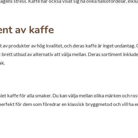
dagens stress. Kaffe har också visat sig ha olika hälsofördelar, ink
nt av kaffe
 av produkter av hög kvalitet, och deras kaffe är inget undantag.
brett utbud av alternativ att välja mellan. Deras sortiment inklude
ak.
t kaffe för alla smaker. Du kan välja mellan olika märken och rost
r perfekt för dem som föredrar en klassisk bryggmetod och vill ha