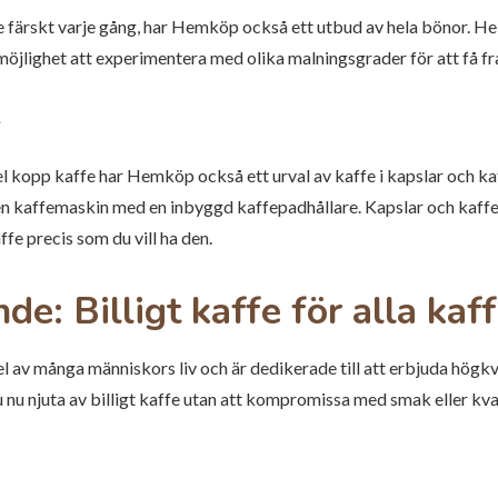
e färskt varje gång, har Hemköp också ett utbud av hela bönor. He
möjlighet att experimentera med olika malningsgrader för att få 
s
l kopp kaffe har Hemköp också ett urval av kaffe i kapslar och ka
n kaffemaskin med en inbyggd kaffepadhållare. Kapslar och kaffep
ffe precis som du vill ha den.
: Billigt kaffe för alla kaff
el av många människors liv och är dedikerade till att erbjuda högkv
nu njuta av billigt kaffe utan att kompromissa med smak eller kval