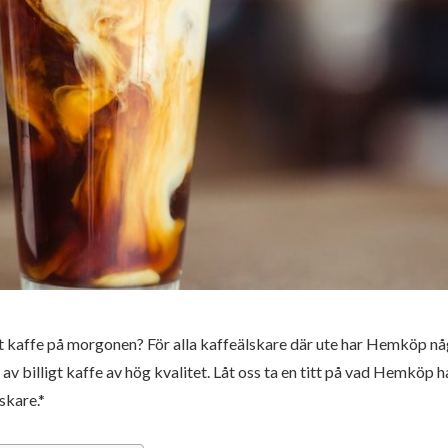
t kaffe på morgonen? För alla kaffeälskare där ute har Hemköp n
av billigt kaffe av hög kvalitet. Låt oss ta en titt på vad Hemköp h
skare.*