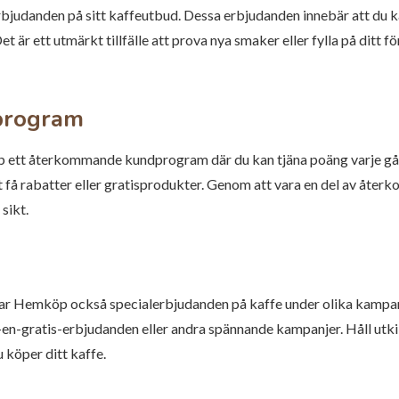
danden på sitt kaffeutbud. Dessa erbjudanden innebär att du kan 
 är ett utmärkt tillfälle att prova nya smaker eller fylla på ditt fö
program
öp ett återkommande kundprogram där du kan tjäna poäng varje gå
t få rabatter eller gratisprodukter. Genom att vara en del av å
sikt.
ar Hemköp också specialerbjudanden på kaffe under olika kampan
en-gratis-erbjudanden eller andra spännande kampanjer. Håll utkik
 köper ditt kaffe.