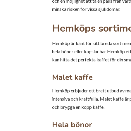
och en möjlighet att ta en paus från var
minska risken för vissa sjukdomar.
Hemköps sortime
Hemköp är känt för sitt breda sortiment
hela bönor eller kapslar har Hemköp ett 
kan hitta det perfekta kaffet för din sm
Malet kaffe
Hemköp erbjuder ett brett utbud av male
intensiva och kraftfulla. Malet kaffe ä
och brygga en kopp kaffe.
Hela bönor