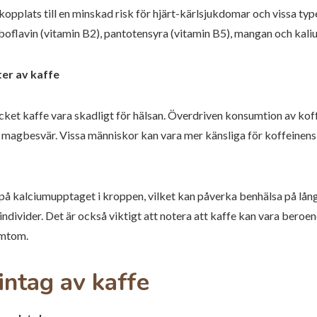
opplats till en minskad risk för hjärt-kärlsjukdomar och vissa ty
iboflavin (vitamin B2), pantotensyra (vitamin B5), mangan och kali
er av kaffe
cket kaffe vara skadligt för hälsan. Överdriven konsumtion av koff
ch magbesvär. Vissa människor kan vara mer känsliga för koffeinen
 på kalciumupptaget i kroppen, vilket kan påverka benhälsa på lån
individer. Det är också viktigt att notera att kaffe kan vara beroe
ymtom.
ntag av kaffe