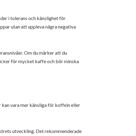
der i tolerans och känslighet för
oppar utan att uppleva några negativa
leransnivåer. Om du märker att du
ricker för mycket kaffe och bör minska
r kan vara mer känsliga för koffein eller
fostrets utveckling. Det rekommenderade