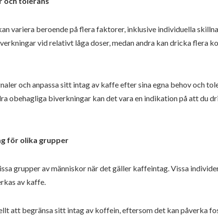
r och tolerans
variera beroende på flera faktorer, inklusive individuella skillna
verkningar vid relativt låga doser, medan andra kan dricka flera k
gnaler och anpassa sitt intag av kaffe efter sina egna behov och to
ra obehagliga biverkningar kan det vara en indikation på att du d
 för olika grupper
vissa grupper av människor när det gäller kaffeintag. Vissa individe
rkas av kaffe.
t att begränsa sitt intag av koffein, eftersom det kan påverka 