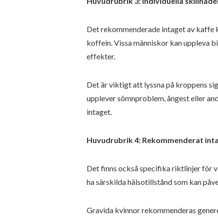
Huvudrubrik 3: Individuella skillnade
Det rekommenderade intaget av kaffe kan 
koffein. Vissa människor kan uppleva bi
effekter.
Det är viktigt att lyssna på kroppens si
upplever sömnproblem, ångest eller and
intaget.
Huvudrubrik 4: Rekommenderat intag
Det finns också specifika riktlinjer för 
ha särskilda hälsotillstånd som kan påve
Gravida kvinnor rekommenderas generell