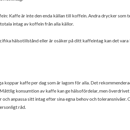
fein: Kaffe är inte den enda källan till koffein. Andra drycker som 
otala intag av koffein från alla källor.
fika hälsotillstånd eller är osäker på ditt kaffeintag kan det vara
ånga koppar kaffe per dag som är lagom för alla. Det rekommendera
. Måttlig konsumtion av kaffe kan ge hälsofördelar, men överdrivet i
er och anpassa sitt intag efter sina egna behov och toleransnivåer.
ersonligt råd.