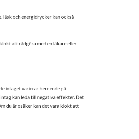
te, läsk och energidrycker kan också
 klokt att rådgöra med en läkare eller
de intaget varierar beroende på
ntag kan leda till negativa effekter. Det
 Om du är osäker kan det vara klokt att