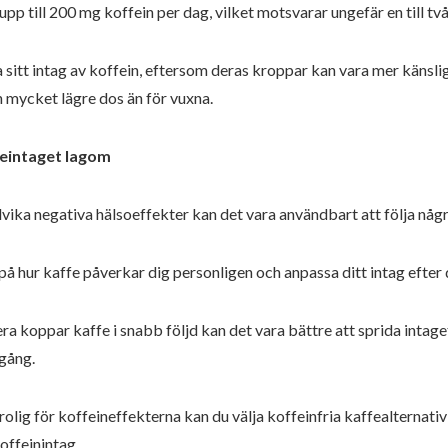
upp till 200 mg koffein per dag, vilket motsvarar ungefär en till tv
tt intag av koffein, eftersom deras kroppar kan vara mer känsliga
mycket lägre dos än för vuxna.
feintaget lagom
vika negativa hälsoeffekter kan det vara användbart att följa några 
 hur kaffe påverkar dig personligen och anpassa ditt intag efter 
flera koppar kaffe i snabb följd kan det vara bättre att sprida intage
 gång.
orolig för koffeineffekterna kan du välja koffeinfria kaffealternati
koffeinintag.