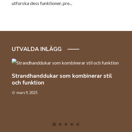
utforska dess funktioner, pre...
UTVALDA INLÄGG
l
Automation och arbetskraft inom
Så v
industrin
kaf
januari 22, 2025
dec