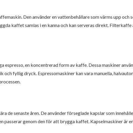
 kaffemaskin. Den använder en vattenbehållare som värms upp och 
yggda kaffet samlas i en kanna och kan serveras direkt. Filterkaffe 
a espresso, en koncentrerad form av kaffe. Dessa maskiner använd
ik och fyllig dryck. Espressomaskiner kan vara manuella, halvauto
gprocessen.
ra de senaste åren. De använder förseglade kapslar som innehåller
n passerar genom den för att brygga kaffet. Kapselmaskiner är en