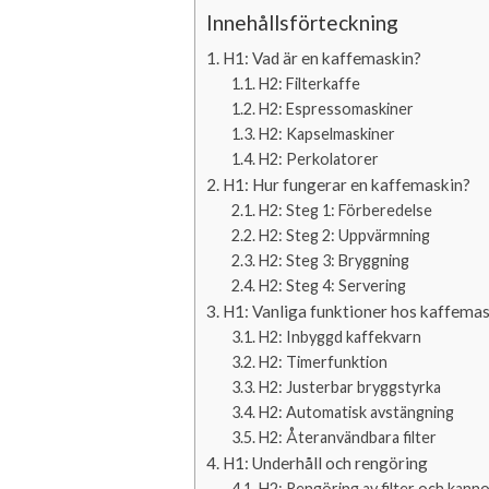
Innehållsförteckning
H1: Vad är en kaffemaskin?
H2: Filterkaffe
H2: Espressomaskiner
H2: Kapselmaskiner
H2: Perkolatorer
H1: Hur fungerar en kaffemaskin?
H2: Steg 1: Förberedelse
H2: Steg 2: Uppvärmning
H2: Steg 3: Bryggning
H2: Steg 4: Servering
H1: Vanliga funktioner hos kaffema
H2: Inbyggd kaffekvarn
H2: Timerfunktion
H2: Justerbar bryggstyrka
H2: Automatisk avstängning
H2: Återanvändbara filter
H1: Underhåll och rengöring
H2: Rengöring av filter och kann