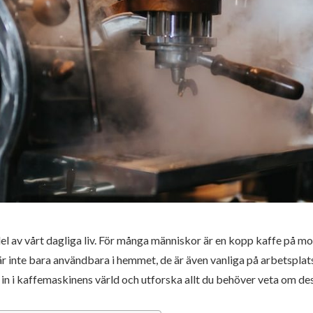
el av vårt dagliga liv. För många människor är en kopp kaffe på m
 inte bara användbara i hemmet, de är även vanliga på arbetsplatse
 in i kaffemaskinens värld och utforska allt du behöver veta om d