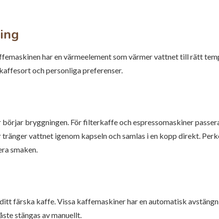
ing
ffemaskinen har en värmeelement som värmer vattnet till rätt temp
affesort och personliga preferenser.
g
 börjar bryggningen. För filterkaffe och espressomaskiner passer
 tränger vattnet igenom kapseln och samlas i en kopp direkt. Perk
hera smaken.
 ditt färska kaffe. Vissa kaffemaskiner har en automatisk avstän
åste stängas av manuellt.