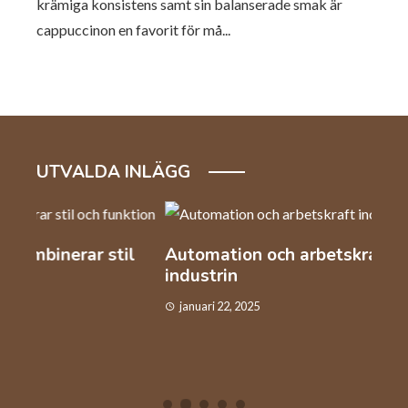
krämiga konsistens samt sin balanserade smak är
cappuccinon en favorit för må...
UTVALDA INLÄGG
l
Automation och arbetskraft inom
Så v
industrin
kaf
januari 22, 2025
dec