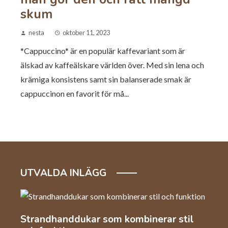
skum
nesta
oktober 11, 2023
*Cappuccino* är en populär kaffevariant som är
älskad av kaffeälskare världen över. Med sin lena och
krämiga konsistens samt sin balanserade smak är
cappuccinon en favorit för må...
UTVALDA INLÄGG
l
Automation och arbetskraft inom
Så 