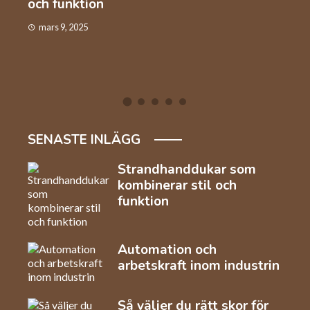
industrin
kaf
januari 22, 2025
de
SENASTE INLÄGG
Strandhanddukar som
kombinerar stil och
funktion
Automation och
arbetskraft inom industrin
Så väljer du rätt skor för