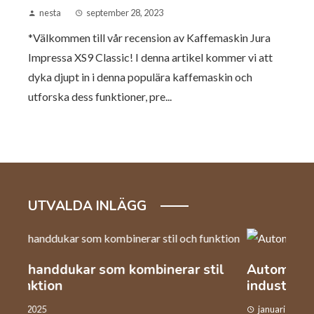
nesta
september 28, 2023
*Välkommen till vår recension av Kaffemaskin Jura
Impressa XS9 Classic! I denna artikel kommer vi att
dyka djupt in i denna populära kaffemaskin och
utforska dess funktioner, pre...
UTVALDA INLÄGG
l
Automation och arbetskraft inom
Så v
industrin
kaf
januari 22, 2025
dec