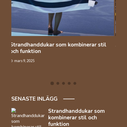
l
Automation och arbetskraft inom
Så v
industrin
kaf
januari 22, 2025
dec
SENASTE INLÄGG
Strandhanddukar som
kombinerar stil och
funktion