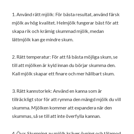
1. Använd rätt mjölk: För bästa resultat, använd färsk
mjölk av hög kvalitet. Helmjölk fungerar bäst för att
skapa rik och krämig skummad mjölk, medan
lättmjölk kan ge mindre skum.
2. Rätt temperatur: För att få bästa möjliga skum, se
till att mjölken är kyld innan du börjar skumma den.
Kall mjölk skapar ett finare och mer hållbart skum.
3. Rätt kannstorlek: Använd en kanna som är
tillräckligt stor för att rymma den mängd mjölk du vill
skumma. Mjölken kommer att expandera när den
skummas, så se till att inte överfylla kannan.
4. Öva: Skumning av mjölk kräver övning och tålamod.