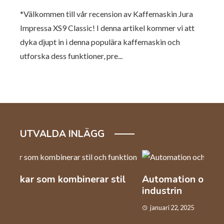
*Välkommen till vår recension av Kaffemaskin Jura
Impressa XS9 Classic! I denna artikel kommer vi att
dyka djupt in i denna populära kaffemaskin och
utforska dess funktioner, pre...
UTVALDA INLÄGG
l
Automation och arbetskraft inom
Så v
industrin
kaf
januari 22, 2025
dec