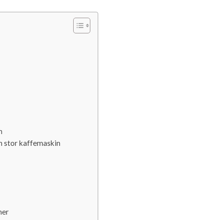
n
en stor kaffemaskin
ner