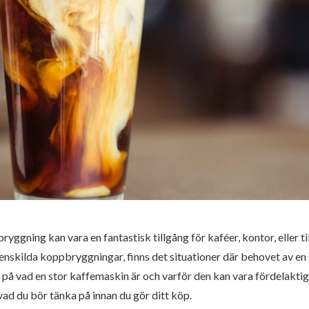
bryggning kan vara en fantastisk tillgång för kaféer, kontor, elle
enskilda koppbryggningar, finns det situationer där behovet av en 
e på vad en stor kaffemaskin är och varför den kan vara fördelakti
vad du bör tänka på innan du gör ditt köp.