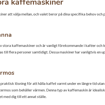
ora kaffemaskiner
iner att välja mellan, och valet beror på dina specifika behov och 
anna
av stora kaffemaskiner och är vanligt förekommande i kaféer och k
as till flera personer samtidigt. Dessa maskiner har vanligtvis en
ermos
raktisk lösning för att hålla kaffet varmt under en längre tid ut
en termos som behåller värmen. Denna typ av kaffemaskin är idealisk
 med dig till ett annat ställe.