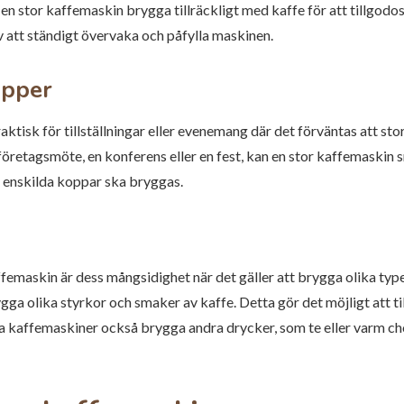
 en stor kaffemaskin brygga tillräckligt med kaffe för att tillgodo
 att ständigt övervaka och påfylla maskinen.
upper
ktisk för tillställningar eller evenemang där det förväntas att s
företagsmöte, en konferens eller en fest, kan en stor kaffemaskin 
t enskilda koppar ska bryggas.
femaskin är dess mångsidighet när det gäller att brygga olika typer
ygga olika styrkor och smaker av kaffe. Detta gör det möjligt att 
ra kaffemaskiner också brygga andra drycker, som te eller varm ch