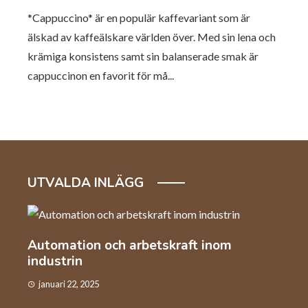
*Cappuccino* är en populär kaffevariant som är
älskad av kaffeälskare världen över. Med sin lena och
krämiga konsistens samt sin balanserade smak är
cappuccinon en favorit för må...
UTVALDA INLÄGG
l
Automation och arbetskraft inom
Så v
industrin
kaf
januari 22, 2025
dec