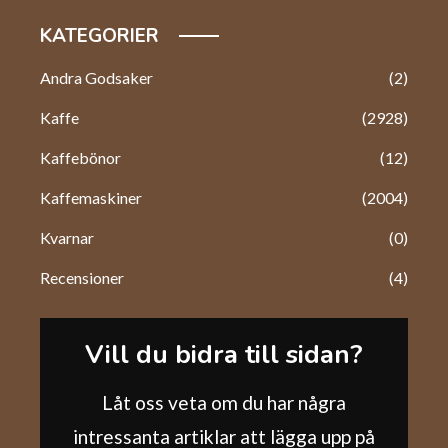
KATEGORIER
Andra Godsaker
(2)
Kaffe
(2928)
Kaffebönor
(12)
Kaffemaskiner
(2004)
Kvarnar
(0)
Recensioner
(4)
Vill du bidra till sidan?
Låt oss veta om du har några
intressanta artiklar att lägga upp på