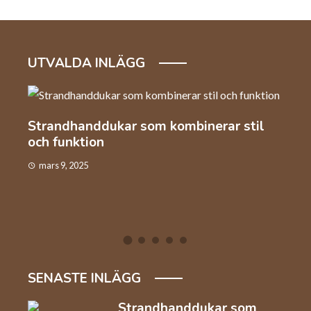
UTVALDA INLÄGG
l
Automation och arbetskraft inom
Så v
industrin
kaf
januari 22, 2025
dec
SENASTE INLÄGG
Strandhanddukar som